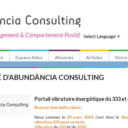
Select Language
▼
te
Espace Ados
Abonnés
Articles
Votre
TÉ D’ABUNDÂNCIA CONSULTING
Portail vibratoire énergétique du 333 et
Bonsoir mes belles âmes,
Nous sommes le
30 mars 2019
, c'est donc le
3èm
vibration 333 pour ce mois.
Vibration
du
333
et du
3333.