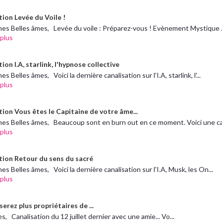
tion Levée du Voile !
es Belles âmes, Levée du voile : Préparez-vous ! Evènement Mystique .
 plus
ion I.A, starlink, l'hypnose collective
s Belles âmes, Voici la dernière canalisation sur l'I.A, starlink, l'...
 plus
tion Vous êtes le Capitaine de votre âme...
es Belles âmes, Beaucoup sont en burn out en ce moment. Voici une ca
 plus
tion Retour du sens du sacré
es Belles âmes, Voici la dernière canalisation sur l'I.A, Musk, les On...
 plus
erez plus propriétaires de ...
, Canalisation du 12 juillet dernier avec une amie... Vo...