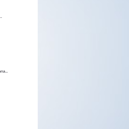
..
na...