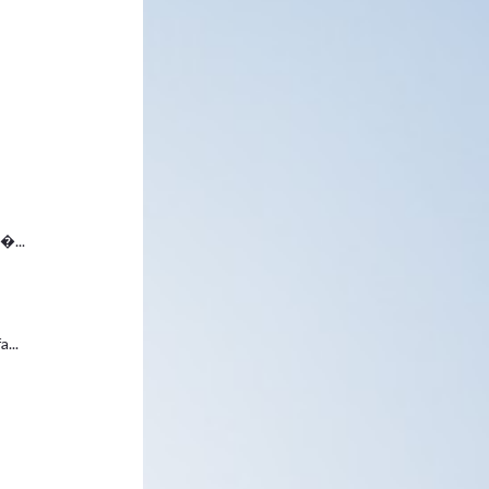
.
�...
...