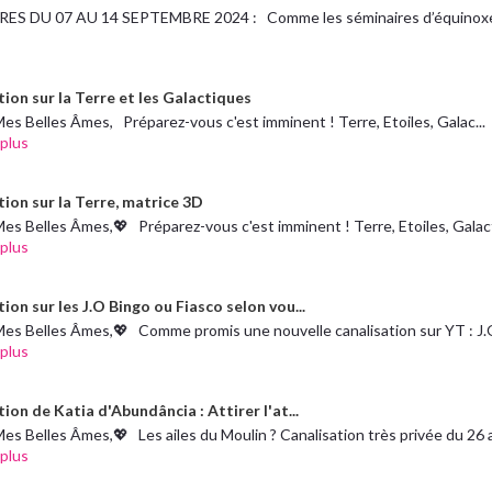
ES DU 07 AU 14 SEPTEMBRE 2024 : Comme les séminaires d’équinoxe
tion sur la Terre et les Galactiques
es Belles Âmes, Préparez-vous c'est imminent ! Terre, Etoiles, Galac...
 plus
tion sur la Terre, matrice 3D
es Belles Âmes,💖 Préparez-vous c'est imminent ! Terre, Etoiles, Galact
 plus
ion sur les J.O Bingo ou Fiasco selon vou...
es Belles Âmes,💖 Comme promis une nouvelle canalisation sur YT : J.O.
 plus
ion de Katia d'Abundância : Attirer l'at...
es Belles Âmes,💖 Les ailes du Moulin ? Canalisation très privée du 26 avr
 plus