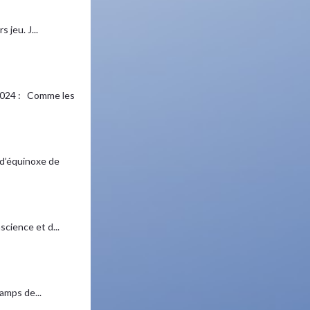
 jeu. J...
024 : Comme les
d’équinoxe de
cience et d...
amps de...