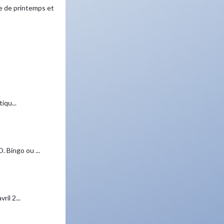
 de printemps et
iqu...
 Bingo ou ...
il 2...