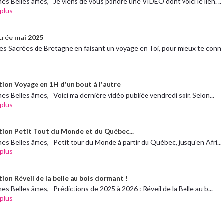
es Belles âmes, Je viens de vous pondre une VIDEO dont voici le lien. ..
 plus
crée mai 2025
res Sacrées de Bretagne en faisant un voyage en Toi, pour mieux te conn.
tion Voyage en 1H d'un bout à l'autre
es Belles âmes, Voici ma dernière vidéo publiée vendredi soir. Selon...
 plus
tion Petit Tout du Monde et du Québec...
es Belles âmes, Petit tour du Monde à partir du Québec, jusqu'en Afri..
 plus
ion Réveil de la belle au bois dormant !
es Belles âmes, Prédictions de 2025 à 2026 : Réveil de la Belle au b...
 plus