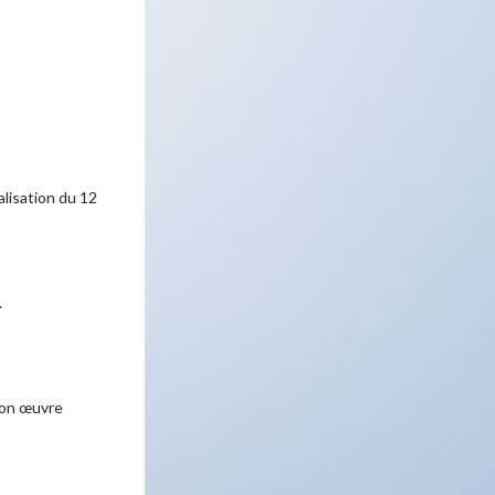
isation du 12
.
 son œuvre