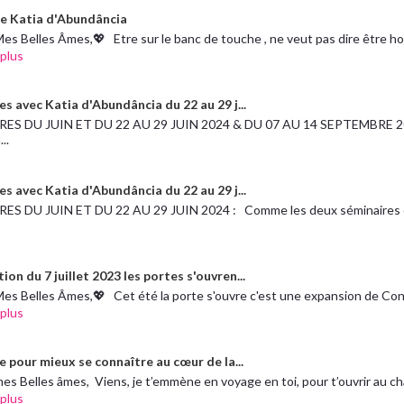
e Katia d'Abundância
es Belles Âmes,💖 Etre sur le banc de touche , ne veut pas dire être hors
 plus
s avec Katia d'Abundância du 22 au 29 j...
ES DU JUIN ET DU 22 AU 29 JUIN 2024 & DU 07 AU 14 SEPTEMBRE 2
..
s avec Katia d'Abundância du 22 au 29 j...
ES DU JUIN ET DU 22 AU 29 JUIN 2024 : Comme les deux séminaires 
ion du 7 juillet 2023 les portes s'ouvren...
es Belles Âmes,💖 Cet été la porte s'ouvre c'est une expansion de Cons
 plus
e pour mieux se connaître au cœur de la...
es Belles âmes, Viens, je t’emmène en voyage en toi, pour t’ouvrir au ch
 plus