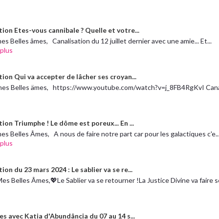
ion Etes-vous cannibale ? Quelle et votre...
es Belles âmes, Canalisation du 12 juillet dernier avec une amie... Et...
 plus
ion Qui va accepter de lâcher ses croyan...
mes Belles ämes, https://www.youtube.com/watch?v=j_8FB4RgKvI Canal
ion Triumphe ! Le dôme est poreux... En ...
es Belles Âmes, A nous de faire notre part car pour les galactiques c'e..
 plus
ion du 23 mars 2024 : Le sablier va se re...
es Belles Âmes,💖Le Sablier va se retourner !La Justice Divine va faire
es avec Katia d'Abundância du 07 au 14 s...