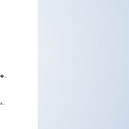
.
�...
...