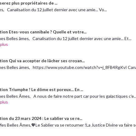
erez plus propriétaires de ...
, Canalisation du 12 juillet dernier avec une amie... Vo...
ion Etes-vous cannibale ? Quelle et votre...
es Belles âmes, Canalisation du 12 juillet dernier avec une amie... Et...
 plus
ion Qui va accepter de lâcher ses croyan...
mes Belles ämes, https://www.youtube.com/watch?v=j_8FB4RgKvI Canal
ion Triumphe ! Le dôme est poreux... En ...
es Belles Âmes, A nous de faire notre part car pour les galactiques c'e..
 plus
ion du 23 mars 2024 : Le sablier va se re...
es Belles Âmes,💖Le Sablier va se retourner !La Justice Divine va faire