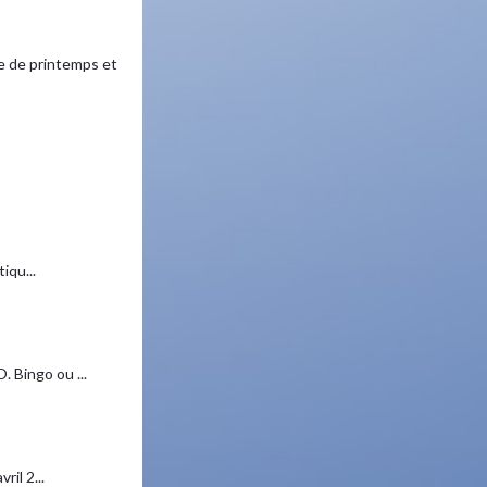
 de printemps et
iqu...
 Bingo ou ...
il 2...