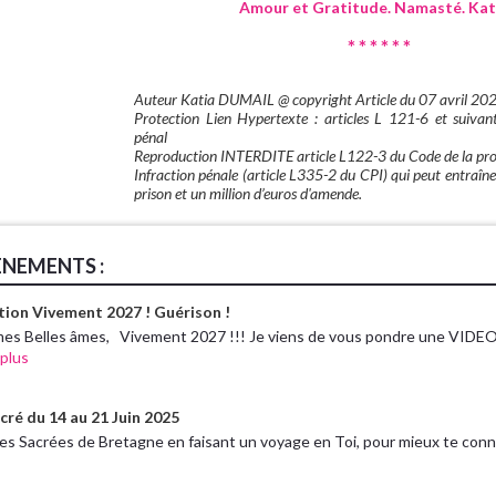
Amour et Gratitude. Namasté. Kat
* * * * * *
Auteur Katia DUMAIL @ copyright Article du 07 avril 20
Protection Lien Hypertexte : articles L 121-6 et suiv
pénal
Reproduction INTERDITE article L122-3 du Code de la propr
Infraction pénale (article L335-2 du CPI) qui peut entraîne
prison et un million d’euros d'amende.
ÈNEMENTS :
tion Vivement 2027 ! Guérison !
mes Belles âmes, Vivement 2027 !!! Je viens de vous pondre une VIDEO 
 plus
cré du 14 au 21 Juin 2025
res Sacrées de Bretagne en faisant un voyage en Toi, pour mieux te conn.