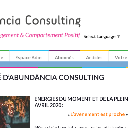
Select Language
▼
te
Espace Ados
Abonnés
Articles
Votre
TÉ D’ABUNDÂNCIA CONSULTING
ENERGIES DU MOMENT ET DE LA PLEIN
AVRIL 2020 :
«
L’avènement est proche
Même si c’est une lutte entre l’ombre et la lumière, 