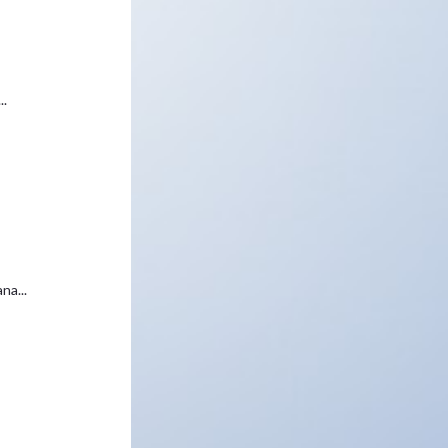
..
na...