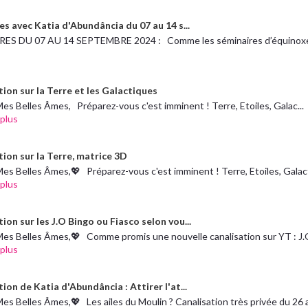
es avec Katia d'Abundância du 07 au 14 s...
ES DU 07 AU 14 SEPTEMBRE 2024 : Comme les séminaires d’équinoxe
tion sur la Terre et les Galactiques
es Belles Âmes, Préparez-vous c'est imminent ! Terre, Etoiles, Galac...
 plus
tion sur la Terre, matrice 3D
es Belles Âmes,💖 Préparez-vous c'est imminent ! Terre, Etoiles, Galact
 plus
ion sur les J.O Bingo ou Fiasco selon vou...
es Belles Âmes,💖 Comme promis une nouvelle canalisation sur YT : J.O.
 plus
ion de Katia d'Abundância : Attirer l'at...
es Belles Âmes,💖 Les ailes du Moulin ? Canalisation très privée du 26 avr