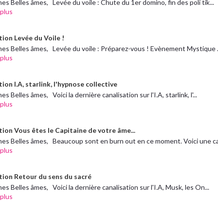
es Belles âmes, Levée du voile : Chute du 1er domino, fin des poli tik...
 plus
tion Levée du Voile !
es Belles âmes, Levée du voile : Préparez-vous ! Evènement Mystique .
 plus
ion I.A, starlink, l'hypnose collective
s Belles âmes, Voici la dernière canalisation sur l'I.A, starlink, l'...
 plus
tion Vous êtes le Capitaine de votre âme...
es Belles âmes, Beaucoup sont en burn out en ce moment. Voici une ca
 plus
tion Retour du sens du sacré
es Belles âmes, Voici la dernière canalisation sur l'I.A, Musk, les On...
 plus