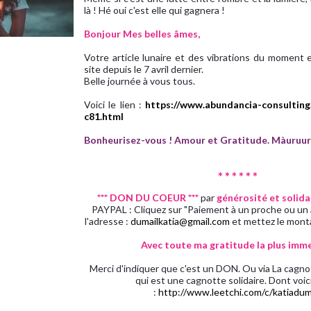
là ! Hé oui c'est elle qui gagnera !
Bonjour Mes belles âmes,
Votre article lunaire et des vibrations du moment e
site depuis le 7 avril dernier.
Belle journée à vous tous.
Voici le lien :
https://www.abundancia-consulting
c81.html
Bonheurisez-vous ! Amour et Gratitude. Màuruur
* * * * * *
*** DON DU COEUR ***
par
générosité et solida
PAYPAL : Cliquez sur "Paiement à un proche ou un am
l'adresse :
dumailkatia@gmail.com
et mettez le mont
Avec toute ma gratitude la plus imme
Merci d'indiquer que c'est un DON. Ou via La cag
qui est une cagnotte solidaire. Dont voici 
:
http://www.leetchi.com/c/katiadum