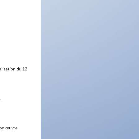
isation du 12
.
 son œuvre