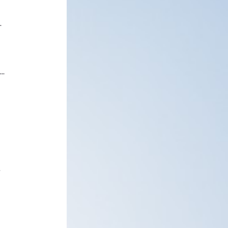
.
..
.