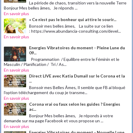
La période de chaos, transition vers la nouvelle Terre
Bonjour Mes belles âmes, Je réponds ...
En savoir plus
« Ce n’est pas le bonheur qui attire le sourir...
Bonsoir mes belles âmes, La suite sur ce lien
: https://www.abundancia-consulting.com/devel...
En savoir plus
Energies Vibratoires du moment - Pleine Lune du
09...
Programmation / Equilibre entre le Féminin et le
Masculin / Planification / Tri / As...
En savoir plus
Direct LIVE avec Katia Dumail sur le Corona et la
...
Bonsoir mes Belles Âmes, Il semble que FB ai bloqué
l'option téléchargement du coup je transme...
En savoir plus
Corona vrai ou faux selon les guides ? Energies
ac...
Bonjour Mes belles âmes, Je réponds à votre
demande sur ma page Facebook et vous propose un ...
En savoir plus
Energies Vibratoires du moment - Nouvelle Lune