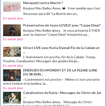
Masque(r) notre liberté ?
Bonjour Mes Belles Âmes, ❤️ Il me semble que c'est
Rousseau qui à dit "La liberté des un...
En savoir plus
Présentation de Joyce LOVELY avec "Carpe Diem"
Bonjour Mes Belles âmes, Je vous présente ETHER
avec la chanson "Carpe Diem" interprété pa...
En savoir plus
Direct LIVE avec Katia Dumail Fin de la Cabale et
...
L' Avènement est proche, Fin de la Cabale. Trump,
Poutine, Canalisation: Messages des guides Bonjo...
En savoir plus
ENERGIES DU MOMENT ET DE LA PLEINE LUNE
DU 08 AVRI...
« L’avènement est proche » Même si c’est une lutte
entre l’ombre et la lumière, la...
En savoir plus
Canalisation de Katia : Messages du Christ du 1er
...
Bonjour Mes Belles âmes, Message du Christ :
Canalisation du 1er avril par Katia DUMAIL Et ...