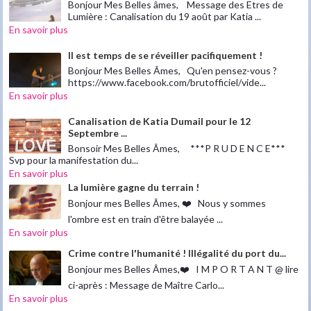
Bonjour Mes Belles âmes, Message des Etres de
Lumière : Canalisation du 19 août par Katia ...
En savoir plus
Il est temps de se réveiller pacifiquement !
Bonjour Mes Belles Âmes, Qu'en pensez-vous ?
https://www.facebook.com/brutofficiel/vide...
En savoir plus
Canalisation de Katia Dumail pour le 12
Septembre ...
Bonsoir Mes Belles Âmes, ***P R U D E N C E***
Svp pour la manifestation du...
En savoir plus
La lumière gagne du terrain !
Bonjour mes Belles Âmes, ❤️ Nous y sommes
l'ombre est en train d'être balayée ...
En savoir plus
Crime contre l'humanité ! Illégalité du port du...
Bonjour mes Belles Âmes,❤️ I M P O R T A N T @ lire
ci-après : Message de Maître Carlo...
En savoir plus