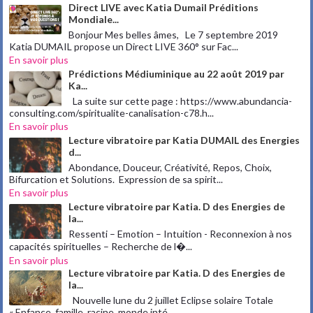
Direct LIVE avec Katia Dumail Préditions
Mondiale...
Bonjour Mes belles âmes, Le 7 septembre 2019
Katia DUMAIL propose un Direct LIVE 360° sur Fac...
En savoir plus
Prédictions Médiuminique au 22 août 2019 par
Ka...
La suite sur cette page : https://www.abundancia-
consulting.com/spiritualite-canalisation-c78.h...
En savoir plus
Lecture vibratoire par Katia DUMAIL des Energies
d...
Abondance, Douceur, Créativité, Repos, Choix,
Bifurcation et Solutions. Expression de sa spirit...
En savoir plus
Lecture vibratoire par Katia. D des Energies de
la...
Ressenti – Emotion – Intuition - Reconnexion à nos
capacités spirituelles – Recherche de l�...
En savoir plus
Lecture vibratoire par Katia. D des Energies de
la...
Nouvelle lune du 2 juillet Eclipse solaire Totale
« Enfance, famille, racine, monde inté...