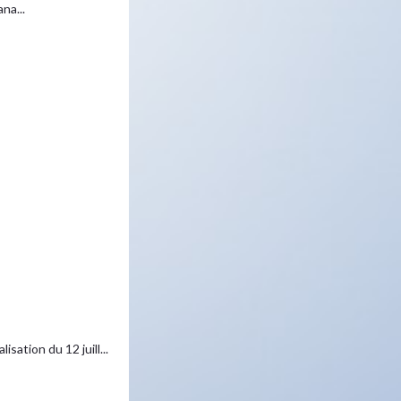
na...
tion du 12 juill...