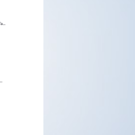
...
..