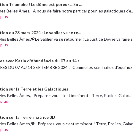
ion Triumphe ! Le dôme est poreux... En ...
es Belles Âmes, A nous de faire notre part car pour les galactiques c'e..
 plus
ion du 23 mars 2024 : Le sablier va se re...
es Belles Âmes,💖Le Sablier va se retourner !La Justice Divine va faire
 plus
es avec Katia d'Abundância du 07 au 14 s...
ES DU 07 AU 14 SEPTEMBRE 2024 : Comme les séminaires d’équinoxe
tion sur la Terre et les Galactiques
es Belles Âmes, Préparez-vous c'est imminent ! Terre, Etoiles, Galac...
 plus
tion sur la Terre, matrice 3D
es Belles Âmes,💖 Préparez-vous c'est imminent ! Terre, Etoiles, Galact
 plus