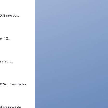
 Bingo ou ...
il 2...
 jeu. J...
024 : Comme les
d’équinoxe de