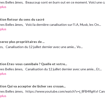
mes Belles âmes, Beaucoup sont en burn out en ce moment. Voici une ca
 plus
tion Retour du sens du sacré
es Belles âmes, Voici la dernière canalisation sur l'I.A, Musk, les On...
 plus
erez plus propriétaires de ...
, Canalisation du 12 juillet dernier avec une amie... Vo...
ion Etes-vous cannibale ? Quelle et votre...
es Belles âmes, Canalisation du 12 juillet dernier avec une amie... Et...
 plus
ion Qui va accepter de lâcher ses croyan...
mes Belles ämes, https://www.youtube.com/watch?v=j_8FB4RgKvI Canalisa
 plus