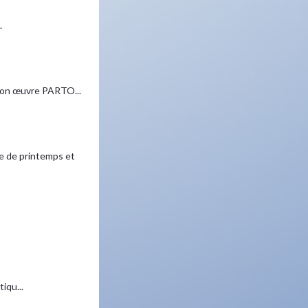
.
 son œuvre PARTO...
 de printemps et
iqu...