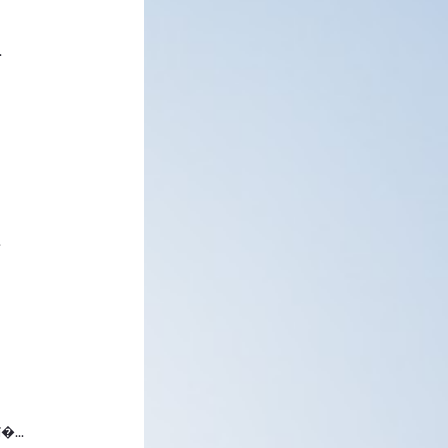
.
.
�...