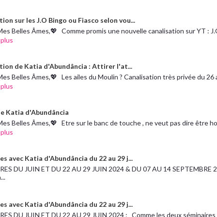
ion sur les J.O Bingo ou Fiasco selon vou...
es Belles Âmes,💖 Comme promis une nouvelle canalisation sur YT : J.O.
 plus
ion de Katia d'Abundância : Attirer l'at...
es Belles Âmes,💖 Les ailes du Moulin ? Canalisation très privée du 26 avr
 plus
e Katia d'Abundância
es Belles Âmes,💖 Etre sur le banc de touche , ne veut pas dire être hors
 plus
es avec Katia d'Abundância du 22 au 29 j...
RES DU JUIN ET DU 22 AU 29 JUIN 2024 & DU 07 AU 14 SEPTEMBRE 2
..
es avec Katia d'Abundância du 22 au 29 j...
ES DU JUIN ET DU 22 AU 29 JUIN 2024 : Comme les deux séminaires 