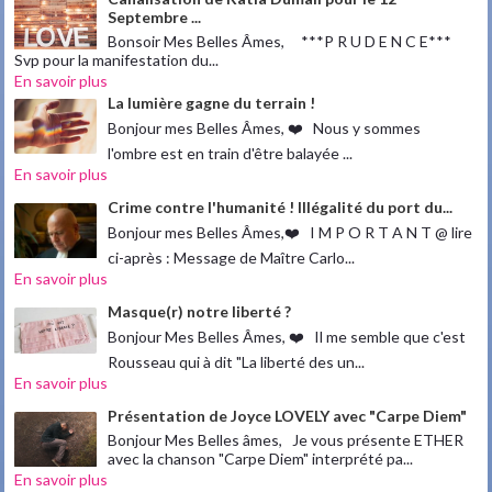
Septembre ...
Bonsoir Mes Belles Âmes, ***P R U D E N C E***
Svp pour la manifestation du...
En savoir plus
La lumière gagne du terrain !
Bonjour mes Belles Âmes, ❤️ Nous y sommes
l'ombre est en train d'être balayée ...
En savoir plus
Crime contre l'humanité ! Illégalité du port du...
Bonjour mes Belles Âmes,❤️ I M P O R T A N T @ lire
ci-après : Message de Maître Carlo...
En savoir plus
Masque(r) notre liberté ?
Bonjour Mes Belles Âmes, ❤️ Il me semble que c'est
Rousseau qui à dit "La liberté des un...
En savoir plus
Présentation de Joyce LOVELY avec "Carpe Diem"
Bonjour Mes Belles âmes, Je vous présente ETHER
avec la chanson "Carpe Diem" interprété pa...
En savoir plus