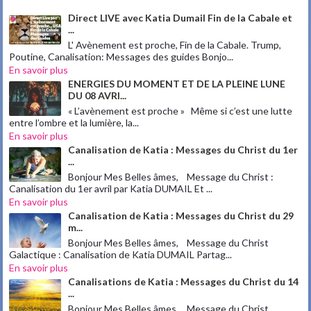
Direct LIVE avec Katia Dumail Fin de la Cabale et
...
L' Avènement est proche, Fin de la Cabale. Trump,
Poutine, Canalisation: Messages des guides Bonjo...
En savoir plus
ENERGIES DU MOMENT ET DE LA PLEINE LUNE
DU 08 AVRI...
« L’avènement est proche » Même si c’est une lutte
entre l’ombre et la lumière, la...
En savoir plus
Canalisation de Katia : Messages du Christ du 1er
...
Bonjour Mes Belles âmes, Message du Christ :
Canalisation du 1er avril par Katia DUMAIL Et ...
En savoir plus
Canalisation de Katia : Messages du Christ du 29
m...
Bonjour Mes Belles âmes, Message du Christ
Galactique : Canalisation de Katia DUMAIL Partag...
En savoir plus
Canalisations de Katia : Messages du Christ du 14
...
Bonjour Mes Belles âmes, Message du Christ