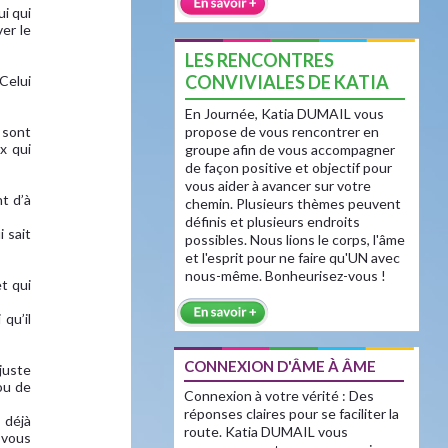
ui qui
er le
LES RENCONTRES
CONVIVIALES DE KATIA
 Celui
En Journée, Katia DUMAIL vous
 sont
propose de vous rencontrer en
x qui
groupe afin de vous accompagner
de façon positive et objectif pour
vous aider à avancer sur votre
t d’à
chemin. Plusieurs thèmes peuvent
définis et plusieurs endroits
i sait
possibles. Nous lions le corps, l'âme
et l'esprit pour ne faire qu'UN avec
nous-même. Bonheurisez-vous !
t qui
 qu’il
CONNEXION D'ÂME À ÂME
 juste
ou de
Connexion à votre vérité : Des
réponses claires pour se faciliter la
 déjà
route. Katia DUMAIL vous
 vous