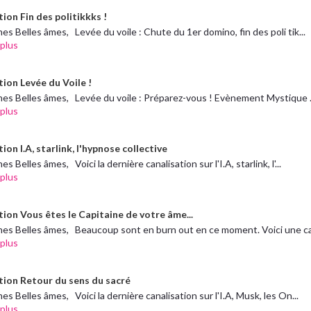
ion Fin des politikkks !
es Belles âmes, Levée du voile : Chute du 1er domino, fin des poli tik...
 plus
tion Levée du Voile !
es Belles âmes, Levée du voile : Préparez-vous ! Evènement Mystique .
 plus
ion I.A, starlink, l'hypnose collective
s Belles âmes, Voici la dernière canalisation sur l'I.A, starlink, l'...
 plus
tion Vous êtes le Capitaine de votre âme...
es Belles âmes, Beaucoup sont en burn out en ce moment. Voici une ca
 plus
tion Retour du sens du sacré
es Belles âmes, Voici la dernière canalisation sur l'I.A, Musk, les On...
 plus