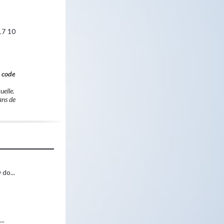
17 10
u code
uelle.
ans de
do...
..