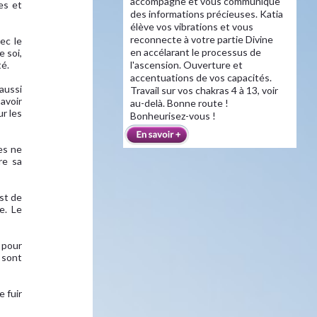
accompagne et vous communique
es et
des informations précieuses. Katia
élève vos vibrations et vous
reconnecte à votre partie Divine
ec le
en accélarant le processus de
e soi,
té.
l'ascension. Ouverture et
accentuations de vos capacités.
aussi
Travail sur vos chakras 4 à 13, voir
avoir
au-delà. Bonne route !
ur les
Bonheurisez-vous !
es ne
re sa
est de
e. Le
r pour
 sont
e fuir