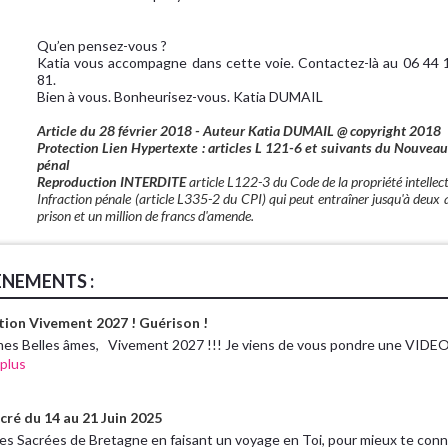
Qu’en pensez-vous ?
Katia vous accompagne dans cette voie. Contactez-là au 06 44 
81.
Bien à vous. Bonheurisez-vous. Katia DUMAIL
Article du 28 février 2018 - Auteur Katia DUMAIL @ copyright 2018
Protection Lien Hypertexte : articles L 121-6 et suivants du Nouvea
pénal
Reproduction INTERDITE
article L122-3 du Code de la propriété intellect
Infraction pénale (article L335-2 du CPI) qui peut entraîner jusqu'à deux 
prison et un million de francs d'amende.
ÈNEMENTS :
tion Vivement 2027 ! Guérison !
mes Belles âmes, Vivement 2027 !!! Je viens de vous pondre une VIDEO 
 plus
cré du 14 au 21 Juin 2025
res Sacrées de Bretagne en faisant un voyage en Toi, pour mieux te conn.