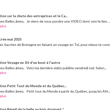
ion sur la chute des entreprises et le Ca...
es Belles âmes, Je viens de vous pondre une VIDEO dont voici le lien. ..
 plus
crée mai 2025
res Sacrées de Bretagne en faisant un voyage en Toi, pour mieux te conn.
tion Voyage en 1H d'un bout à l'autre
es Belles âmes, Voici ma dernière vidéo publiée vendredi soir. Selon...
 plus
tion Petit Tout du Monde et du Québec...
es Belles âmes, Petit tour du Monde à partir du Québec, jusqu'en Afri..
 plus
ion Réveil de la belle au bois dormant !