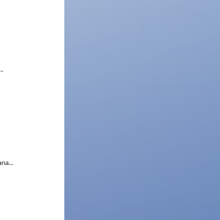
..
na...