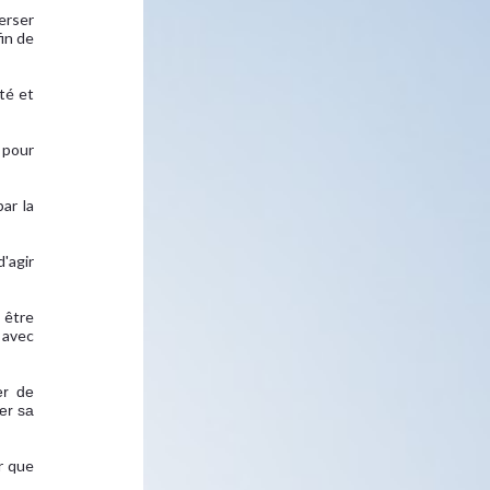
erser
in de
té et
é pour
ar la
'agir
 être
é avec
er de
er sa
r que