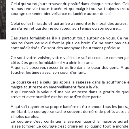
Celui qui va toujours trouver du positif dans chaque situation. Cel
n’a pas une vie toute tracée et qui malgré tout va toujours trouv
courage de semer bienveillance et lumière autour de soi.
Celui qui est malade et qui arrive à remonter le moral des autres.
qui n’a rien et qui donne son cœur, son temps ou son sourire…
Des gens formidables il y a partout tout autour de vous. Ce ne
pas toujours ceux qui font le plus de bruit. Ce ne sont pas ceu
sont médiatisés. Ce sont des anonymes hautement précieux.
Ce sont votre voisine, votre voisin. Le sdf du coin. Le commerçan
côté. Des gens formidables il y a plein les rues.
A qui sait observer, ressentir et lire dans le cœur des gens. A qu
toucher les âmes avec son cœur d’enfant.
Le courage est à celui qui appris la sagesse dans la souffrance e
malgré tout reste en émerveillement face à la vie.
A qui connait la valeur d’une vie et reste dans la gratitude quoi
arrive et avec humilité est heureux d’en faire partie.
A qui sait rayonner sa propre lumière et être amour tous les jours,
en étant. Le courage se cache souvent derrière de petits actes 
simples paroles.
Le courage c’est continuer à avancer quand la majorité aurait
laissé tomber. Le courage c’est croire en soi quand tout le monde