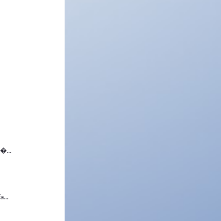
.
�...
...