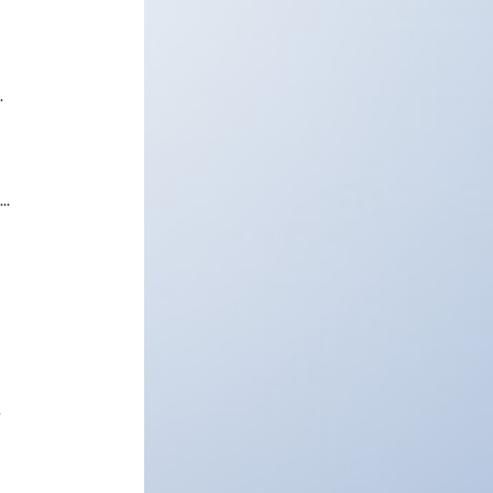
.
..
.